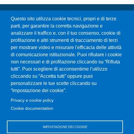
Questo sito utilizza cookie tecnici, propri e di terze
parti, per garantire la corretta navigazione e
analizzare il traffico e, con il tuo consenso, cookie di
profilazione e altri strumenti di tracciamento di terzi
per mostrare video e misurare l'efficacia delle attività
Università degli Studi di Messina
di comunicazione istituzionale. Puoi rifiutare i cookie
Piazza Pugliatti, 1 - 98122 Messina
non necessari e di profilazione cliccando su “Rifiuta
Cod. Fiscale 80004070837
tutti”. Puoi scegliere di acconsentirne l’utilizzo
P.IVA 00724160833
cliccando su “Accetta tutti” oppure puoi
Centralino: 090 676 1
personalizzare le tue scelte cliccando su
MENÙ SOCIAL
“Impostazione dei cookie”.
Privacy e cookie policy
MENÙ FOOTER 1
Cookie documentation
Accessibilità
Privacy e cookie policy
Mappa del sito
IMPOSTAZIONE DEI COOKIE