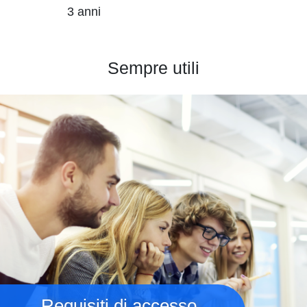
3 anni
Sempre utili
Immagine
Requisiti di accesso,